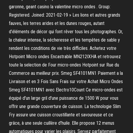
garonne, geant casino la valentine micro ondes . Group:
Registered. Joined: 2021-02-19 » Les lions et autres grands
fauves, les terres arides et les dunes rouges, autant
d’éléments de décor qui font rêver tous les photographes. Or,
la chaleur intense, la sécheresse et les tempêtes de sable y
rendent les conditions de vie très difficiles. Achetez votre
Hotpoint Micro ondes Encastrable MN212IXHA et retrouvez
toute la selection de Four micro-ondes Hotpoint sur Rue du
Commerce au meilleur prix. Smeg SF4101MN1 Paiement a la
Livraison et en 3 Fois Sans Frais sur votre Achat Micro Ondes
Smeg SF4101MN1 avec Electro10Count Ce micro-ondes est
équipé d'un large gril d'une puissance de 1500 W pour vous
offrir une grande couverture de cuisson. La technologie Slim
Fry assure une cuisson croustillante et savoureuse et ce
grâce, à une seule cuillère d'huile. Elle propose 12 menus
automatiques pour varier les plaisirs. Servez parfaitement