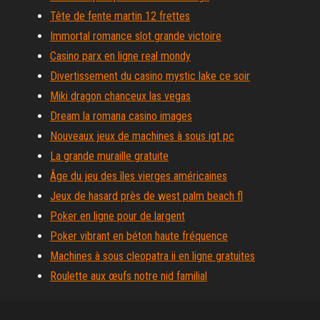
Tête de fente martin 12 frettes
Immortal romance slot grande victoire
Casino parx en ligne real mondy
Divertissement du casino mystic lake ce soir
Miki dragon chanceux las vegas
Dream la romana casino images
Nouveaux jeux de machines à sous igt pc
La grande muraille gratuite
Âge du jeu des îles vierges américaines
Jeux de hasard près de west palm beach fl
Poker en ligne pour de largent
Poker vibrant en béton haute fréquence
Machines à sous cleopatra ii en ligne gratuites
Roulette aux œufs notre nid familial