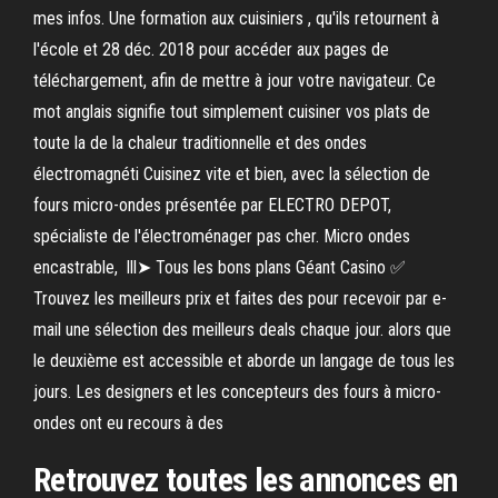
mes infos. Une formation aux cuisiniers , qu'ils retournent à
l'école et 28 déc. 2018 pour accéder aux pages de
téléchargement, afin de mettre à jour votre navigateur. Ce
mot anglais signifie tout simplement cuisiner vos plats de
toute la de la chaleur traditionnelle et des ondes
électromagnéti Cuisinez vite et bien, avec la sélection de
fours micro-ondes présentée par ELECTRO DEPOT,
spécialiste de l'électroménager pas cher. Micro ondes
encastrable, lll➤ Tous les bons plans Géant Casino ✅
Trouvez les meilleurs prix et faites des pour recevoir par e-
mail une sélection des meilleurs deals chaque jour. alors que
le deuxième est accessible et aborde un langage de tous les
jours. Les designers et les concepteurs des fours à micro-
ondes ont eu recours à des
Retrouvez toutes les annonces en