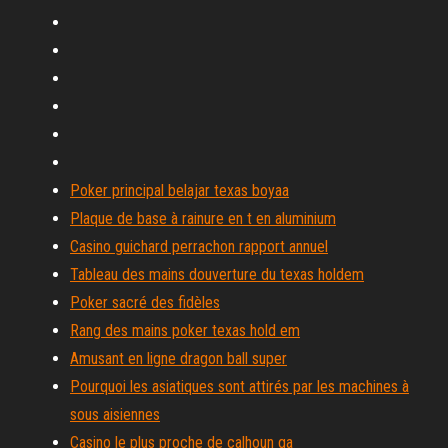
Poker principal belajar texas boyaa
Plaque de base à rainure en t en aluminium
Casino guichard perrachon rapport annuel
Tableau des mains douverture du texas holdem
Poker sacré des fidèles
Rang des mains poker texas hold em
Amusant en ligne dragon ball super
Pourquoi les asiatiques sont attirés par les machines à
sous aisiennes
Casino le plus proche de calhoun ga