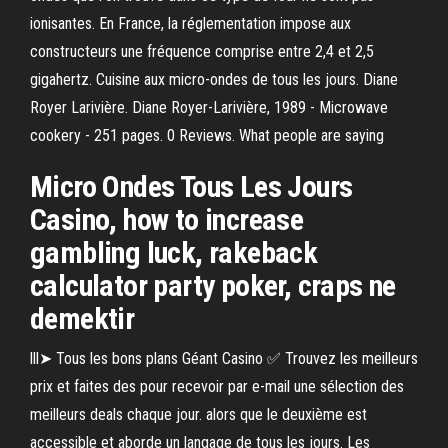
ionisantes. En France, la réglementation impose aux
constructeurs une fréquence comprise entre 2,4 et 2,5
gigahertz. Cuisine aux micro-ondes de tous les jours. Diane
Royer Larivière. Diane Royer-Larivière, 1989 - Microwave
cookery - 251 pages. 0 Reviews. What people are saying
Micro Ondes Tous Les Jours
Casino, how to increase
gambling luck, rakeback
calculator party poker, craps ne
demektir
lll➤ Tous les bons plans Géant Casino ✅ Trouvez les meilleurs
prix et faites des pour recevoir par e-mail une sélection des
meilleurs deals chaque jour. alors que le deuxième est
accessible et aborde un langage de tous les jours. Les