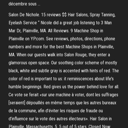
décembre sous …
Salon De Nichole. 15 reviews $$ Hair Salons, Spray Tanning,
Eyelash Service “ Nicole did a great job listening to 3 Man
Mar Dr, Plainville, MA. All Reviews. 9 Machine Shop in
Plainville on YP.com. See reviews, photos, directions, phone
numbers and more for the best Machine Shops in Plainville,
MA. When our guests walk into Salon Rouge, they enter a
glamorous open space. Our soothing color scheme of mostly
black, white and subtle gray is accented with hints of red. The
color of red is important to us: it reminiscences about life's
humble beginnings. Red gives us the power behind love for all.
Ce vote se ferait «sur une machine à voter, dont les suffrages
[seraient] dépouillés en même temps que les autres bureaux
de la commune, afin d’éviter les risques de fraude ou
d’influence sur le vote des autres électeurs». Hair Salon in
Plainville, Massachusetts. 5. 5 out of 5 stars. Closed Now.