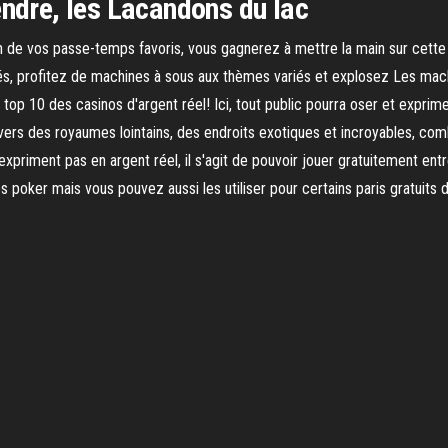
endre, les Lacandons du lac
un de vos passe-temps favoris, vous gagnerez à mettre la main sur cette 
, profitez de machines à sous aux thèmes variés et explosez Les machin
 top 10 des casinos d'argent réel! Ici, tout public pourra oser et expri
vers des royaumes lointains, des endroits exotiques et incroyables, com
xpriment pas en argent réel, il s'agit de pouvoir jouer gratuitement entre
s poker mais vous pouvez aussi les utiliser pour certains paris gratuits 