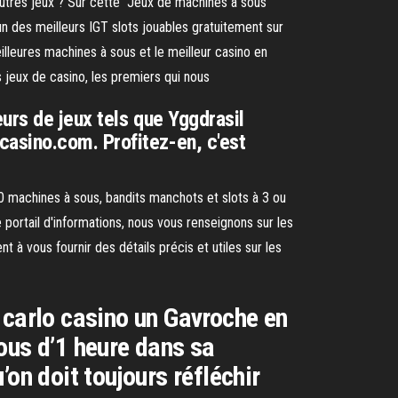
 autres jeux ? Sur cette Jeux de machines à sous
un des meilleurs IGT slots jouables gratuitement sur
illeures machines à sous et le meilleur casino en
es jeux de casino, les premiers qui nous
urs de jeux tels que Yggdrasil
asino.com. Profitez-en, c'est
0 machines à sous, bandits manchots et slots à 3 ou
e portail d'informations, nous vous renseignons sur les
à vous fournir des détails précis et utiles sur les
 carlo casino un Gavroche en
ous d’1 heure dans sa
on doit toujours réfléchir