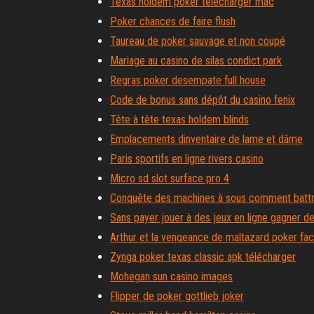
Texas holdem poker télécharger mac
Poker chances de faire flush
Taureau de poker sauvage et non coupé
Mariage au casino de silas condict park
Regras poker desempate full house
Code de bonus sans dépôt du casino fenix
Tête à tête texas holdem blinds
Emplacements dinventaire de lame et dâme
Paris sportifs en ligne rivers casino
Micro sd slot surface pro 4
Conquête des machines à sous comment battr
Sans payer jouer à des jeux en ligne gagner de
Arthur et la vengeance de maltazard poker fac
Zynga poker texas classic apk télécharger
Mohegan sun casino images
Flipper de poker gottlieb joker